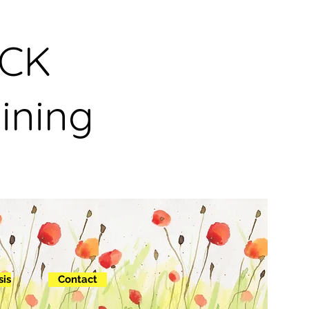
NCK
ining
sis
Contact
out