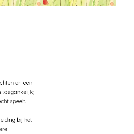
ichten en een
 toegankelijk;
ht speelt.
iding bij het
ere