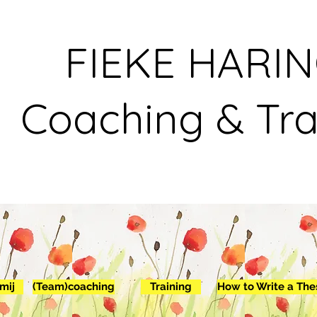
FIEKE HARI
Coaching & Tra
mij
(Team)coaching
Training
How to Write a The
Ab