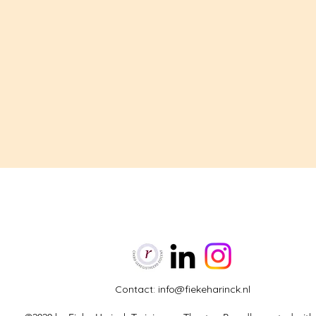
Contact:
info@fiekeharinck.nl